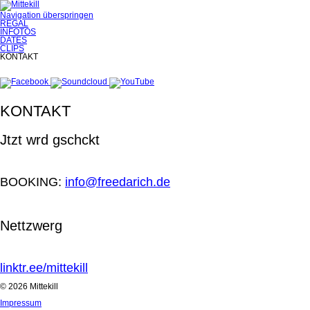
Navigation überspringen
REGAL
INFOTOS
DATES
CLIPS
KONTAKT
KONTAKT
Jtzt wrd gschckt
BOOKING:
info@freedarich.de
Nettzwerg
linktr.ee/mittekill
© 2026 Mittekill
Impressum